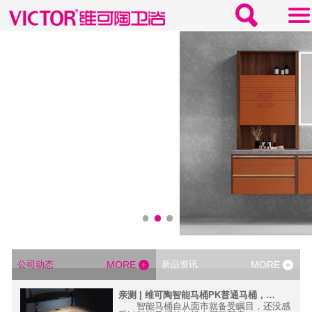
公司动态
MORE
新品资讯
MORE
科技，1秒提升卫浴间高级感
亲测 | 维可陶智能马桶PK普通马桶，孰更胜一筹？
件提升
智能马桶自从面市就备受瞩目，还没感